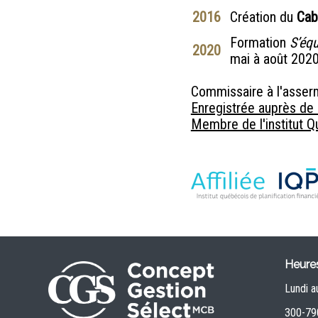
2016
Création du
Cab
Formation
S’équ
2020
mai à août 2020
Commissaire à l'asser
Enregistrée auprès de 
Membre de l'institut Qu
Heures
Lundi a
300-790